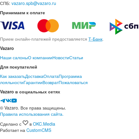
СПБ:
vazaro.spb@vazaro.ru
Принимаем к оплате
Прием онлайн-платежей предоставляется
Т-Банк
.
Vazaro
Наши салоны
О компании
Новости
Статьи
Для покупателей
Как заказать
Доставка
Оплата
Программа
лояльности
Гарантии
Возврат
Пожаловаться
Vazaro в социальных сетях
© Vazaro. Все права защищены.
Правила использования сайта.
Сделано с
в
OKC.Media
Работает на
CustomCMS