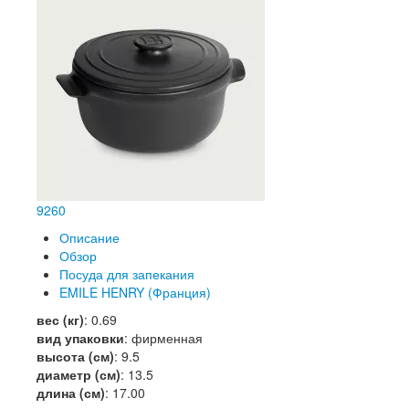
9
260
Описание
Обзор
Посуда для запекания
EMILE HENRY (Франция)
вес (кг)
:
0.69
вид упаковки
:
фирменная
высота (см)
:
9.5
диаметр (см)
:
13.5
длина (см)
:
17.00