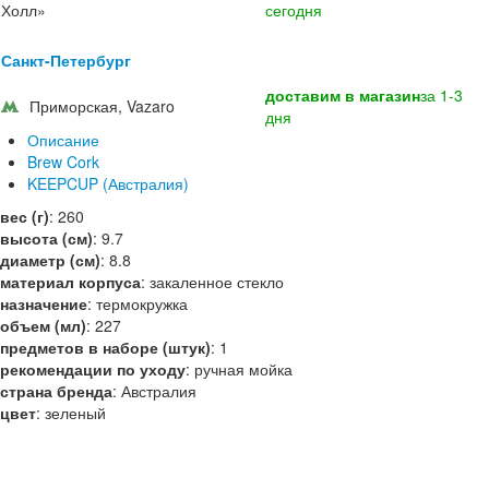
Холл»
сегодня
Санкт-Петербург
доставим в магазин
за 1-3
Приморская, Vazaro
дня
Описание
Brew Cork
KEEPCUP (Австралия)
вес (г)
:
260
высота (см)
:
9.7
диаметр (см)
:
8.8
материал корпуса
:
закаленное стекло
назначение
:
термокружка
объем (мл)
:
227
предметов в наборе (штук)
:
1
рекомендации по уходу
:
ручная мойка
страна бренда
:
Австралия
цвет
:
зеленый