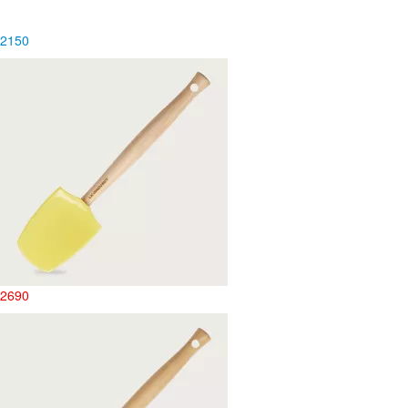
2
150
2690