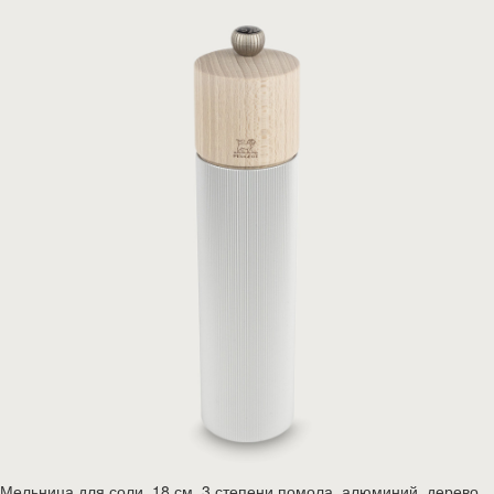
Мельница для соли, 18 см, 3 степени помола, алюминий, дерево,