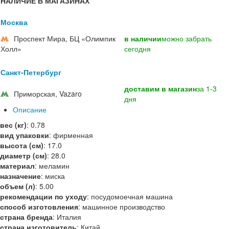
НАЛИЧИЕ В МАГАЗИНАХ
Москва
Проспект Мира, БЦ «Олимпик
в наличии
можно забрать
Холл»
сегодня
Санкт-Петербург
доставим в магазин
за 1-3
Приморская, Vazaro
дня
Описание
вес (кг)
:
0.78
вид упаковки
:
фирменная
высота (см)
:
17.0
диаметр (см)
:
28.0
материал
:
меламин
назначение
:
миска
объем (л)
:
5.00
рекомендации по уходу
:
посудомоечная машина
способ изготовления
:
машинное производство
страна бренда
:
Италия
страна изготовитель
:
Китай