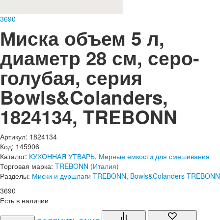
3
690
Миска объем 5 л,
диаметр 28 см, серо-
голубая, серия
Bowls&Colanders,
1824134, TREBONN
Артикул: 1824134
Код: 145906
Каталог:
КУХОННАЯ УТВАРЬ
,
Мерные емкости для смешивания
Торговая марка:
TREBONN (Италия)
Разделы:
Миски и дуршлаги TREBONN
,
Bowls&Colanders TREBONN
3
690
Есть в наличии