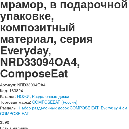
мрамор, в подарочной
упаковке,
композитный
материал, серия
Everyday,
NRD33094OA4,
ComposeEat
Артикул: NRD33094OA4
Код: 163824
Каталог:
НОЖИ
,
Разделочные доски
Торговая марка:
COMPOSEEAT (Россия)
Разделы:
Набор разделочных досок COMPOSE EAT
,
Everyday 4 см
COMPOSE EAT
3
590
Есть в наличии