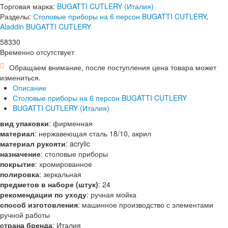
Торговая марка:
BUGATTI CUTLERY (Италия)
Разделы:
Столовые приборы на 6 персон BUGATTI CUTLERY
,
Aladdin BUGATTI CUTLERY
58
330
Временно отсутствует
Обращаем внимание, после поступления цена товара может
измениться.
Описание
Столовые приборы на 6 персон BUGATTI CUTLERY
BUGATTI CUTLERY (Италия)
вид упаковки
:
фирменная
материал
:
нержавеющая сталь 18/10, акрил
материал рукояти
:
acrylic
назначение
:
столовые приборы
покрытие
:
хромированное
полировка
:
зеркальная
предметов в наборе (штук)
:
24
рекомендации по уходу
:
ручная мойка
способ изготовления
:
машинное производство с элементами
ручной работы
страна бренда
:
Италия