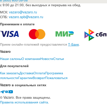
8 (800) 600-39-08
с 9:00 до 21:00, без выходных и перерыва на обед.
МСК:
vazaro@vazaro.ru
СПБ:
vazaro.spb@vazaro.ru
Принимаем к оплате
Прием онлайн-платежей предоставляется
Т-Банк
.
Vazaro
Наши салоны
О компании
Новости
Статьи
Для покупателей
Как заказать
Доставка
Оплата
Программа
лояльности
Гарантии
Возврат
Пожаловаться
Vazaro в социальных сетях
© Vazaro. Все права защищены.
Правила использования сайта.