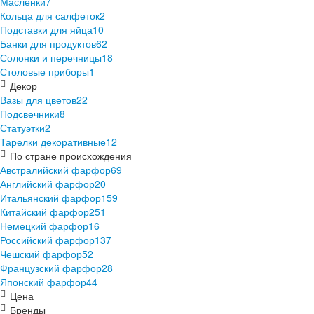
Масленки
7
Кольца для салфеток
2
Подставки для яйца
10
Банки для продуктов
62
Солонки и перечницы
18
Столовые приборы
1
Декор
Вазы для цветов
22
Подсвечники
8
Статуэтки
2
Тарелки декоративные
12
По стране происхождения
Австралийский фарфор
69
Английский фарфор
20
Итальянский фарфор
159
Китайский фарфор
251
Немецкий фарфор
16
Российский фарфор
137
Чешский фарфор
52
Французский фарфор
28
Японский фарфор
44
Цена
Бренды