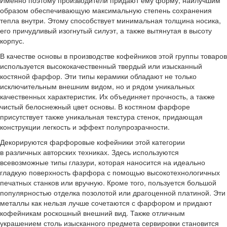
Именно поэтому производители придают ему форму, наилучшим
образом обеспечивающую максимальную степень сохранения
тепла внутри. Этому способствует минимальная толщина носика,
его причудливый изогнутый силуэт, а также вытянутая в высоту
корпус.
В качестве основы в производстве кофейников этой группы товаров
используется высококачественный твердый или изысканный
костяной фарфор. Эти типы керамики обладают не только
исключительным внешним видом, но и рядом уникальных
качественных характеристик. Их объединяет прочность, а также
чистый белоснежный цвет основы. В костяном фарфоре
присутствует также уникальная текстура стенок, придающая
конструкции легкость и эффект полупрозрачности.
Декорируются фарфоровые кофейники этой категории
в различных авторских техниках. Здесь используются
всевозможные типы глазури, которая наносится на идеально
гладкую поверхность фарфора с помощью высокотехнологичных
печатных станков или вручную. Кроме того, пользуется большой
популярностью отделка позолотой или драгоценной платиной. Эти
металлы как нельзя лучше сочетаются с фарфором и придают
кофейникам роскошный внешний вид. Также отличным
украшением столь изысканного предмета сервировки становится