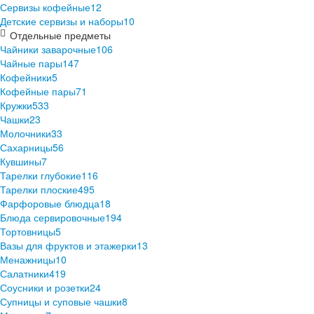
Сервизы кофейные
12
Детские сервизы и наборы
10
Отдельные предметы
Чайники заварочные
106
Чайные пары
147
Кофейники
5
Кофейные пары
71
Кружки
533
Чашки
23
Молочники
33
Сахарницы
56
Кувшины
7
Тарелки глубокие
116
Тарелки плоские
495
Фарфоровые блюдца
18
Блюда сервировочные
194
Тортовницы
5
Вазы для фруктов и этажерки
13
Менажницы
10
Салатники
419
Соусники и розетки
24
Супницы и суповые чашки
8