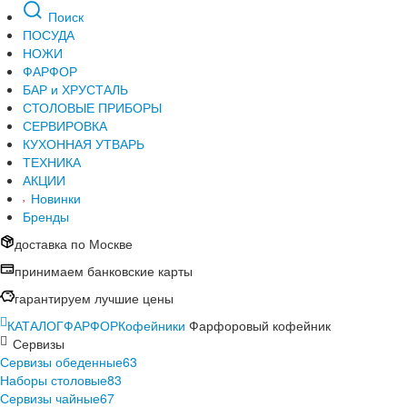
Поиск
ПОСУДА
НОЖИ
ФАРФОР
БАР и ХРУСТАЛЬ
СТОЛОВЫЕ ПРИБОРЫ
СЕРВИРОВКА
КУХОННАЯ УТВАРЬ
ТЕХНИКА
АКЦИИ
Новинки
Бренды
доставка по Москве
принимаем банковские карты
гарантируем лучшие цены
КАТАЛОГ
ФАРФОР
Кофейники
Фарфоровый кофейник
Сервизы
Сервизы обеденные
63
Наборы столовые
83
Сервизы чайные
67