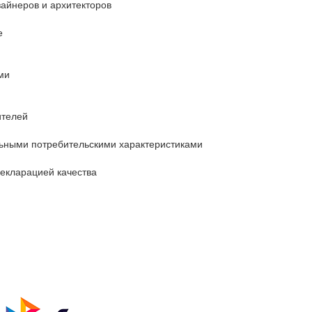
айнеров и архитекторов
е
ми
ителей
льными потребительскими характеристиками
декларацией качества