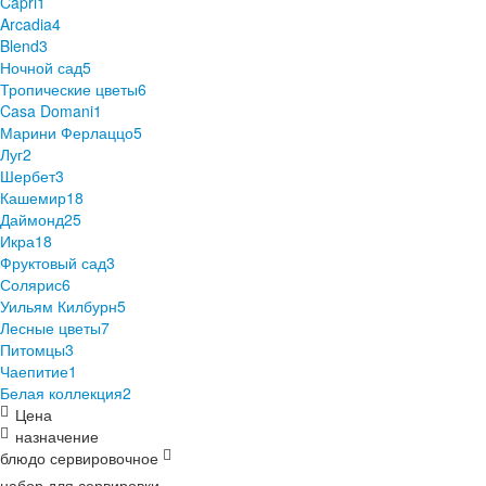
Capri
1
Arcadia
4
Blend
3
Ночной сад
5
Тропические цветы
6
Casa Domani
1
Марини Ферлаццо
5
Луг
2
Шербет
3
Кашемир
18
Даймонд
25
Икра
18
Фруктовый сад
3
Солярис
6
Уильям Килбурн
5
Лесные цветы
7
Питомцы
3
Чаепитие
1
Белая коллекция
2
Цена
назначение
блюдо сервировочное
набор для сервировки