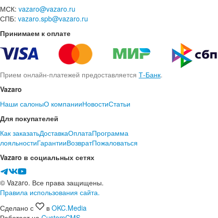
МСК:
vazaro@vazaro.ru
СПБ:
vazaro.spb@vazaro.ru
Принимаем к оплате
Прием онлайн-платежей предоставляется
Т-Банк
.
Vazaro
Наши салоны
О компании
Новости
Статьи
Для покупателей
Как заказать
Доставка
Оплата
Программа
лояльности
Гарантии
Возврат
Пожаловаться
Vazaro в социальных сетях
© Vazaro. Все права защищены.
Правила использования сайта.
Сделано с
в
OKC.Media
Работает на
CustomCMS