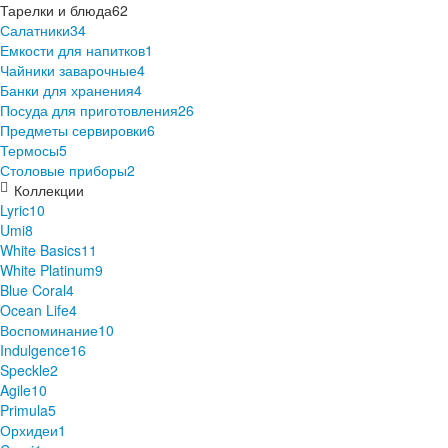
Тарелки и блюда
62
Салатники
34
Емкости для напитков
1
Чайники заварочные
4
Банки для хранения
4
Посуда для приготовления
26
Предметы сервировки
6
Термосы
5
Столовые приборы
2
Коллекции
Lyric
10
Umi
8
White Basics
11
White Platinum
9
Blue Coral
4
Ocean Life
4
Воспоминание
10
Indulgence
16
Speckle
2
Agile
10
Primula
5
Орхидеи
1