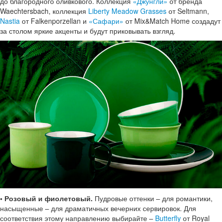
до благородного оливкового. Коллекция
«Джунгли»
от бренда
Waechtersbach, коллекция
Liberty Meadow Grasses
от Seltmann,
Nastia
от Falkenporzellan и
«Сафари»
от Mix&Match Home создадут
за столом яркие акценты и будут приковывать взгляд.
• Розовый и фиолетовый.
Пудровые оттенки – для романтики,
насыщенные – для драматичных вечерних сервировок. Для
соответствия этому направлению выбирайте –
Butterfly
от Royal