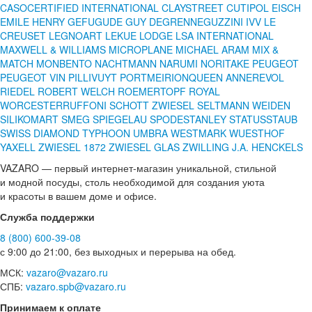
CASO
CERTIFIED INTERNATIONAL
CLAYSTREET
CUTIPOL
EISCH
EMILE HENRY
GEFU
GUDE
GUY DEGRENNE
GUZZINI
IVV
LE
CREUSET
LEGNOART
LEKUE
LODGE
LSA INTERNATIONAL
MAXWELL & WILLIAMS
MICROPLANE
MICHAEL ARAM
MIX &
MATCH
MONBENTO
NACHTMANN
NARUMI
NORITAKE
PEUGEOT
PEUGEOT VIN
PILLIVUYT
PORTMEIRION
QUEEN ANNE
REVOL
RIEDEL
ROBERT WELCH
ROEMERTOPF
ROYAL
WORCESTER
RUFFONI
SCHOTT ZWIESEL
SELTMANN WEIDEN
SILIKOMART
SMEG
SPIEGELAU
SPODE
STANLEY
STATUS
STAUB
SWISS DIAMOND
TYPHOON
UMBRA
WESTMARK
WUESTHOF
YAXELL
ZWIESEL 1872
ZWIESEL GLAS
ZWILLING J.A. HENCKELS
VAZARO — первый интернет-магазин уникальной, стильной
и модной посуды, столь необходимой для создания уюта
и красоты в вашем доме и офисе.
Служба поддержки
8 (800) 600-39-08
с 9:00 до 21:00, без выходных и перерыва на обед.
МСК:
vazaro@vazaro.ru
СПБ:
vazaro.spb@vazaro.ru
Принимаем к оплате