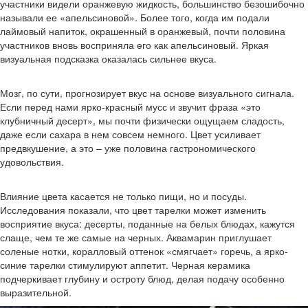
участники видели оранжевую жидкость, большинство безошибочно
называли ее «апельсиновой». Более того, когда им подали
лаймовый напиток, окрашенный в оранжевый, почти половина
участников вновь восприняла его как апельсиновый. Яркая
визуальная подсказка оказалась сильнее вкуса.
Мозг, по сути, прогнозирует вкус на основе визуального сигнала.
Если перед нами ярко-красный мусс и звучит фраза «это
клубничный десерт», мы почти физически ощущаем сладость,
даже если сахара в нем совсем немного. Цвет усиливает
предвкушение, а это – уже половина гастрономического
удовольствия.
Влияние цвета касается не только пищи, но и посуды.
Исследования показали, что цвет тарелки может изменить
восприятие вкуса: десерты, поданные на белых блюдах, кажутся
слаще, чем те же самые на черных. Аквамарин приглушает
соленые нотки, коралловый оттенок «смягчает» горечь, а ярко-
синие тарелки стимулируют аппетит. Черная керамика
подчеркивает глубину и остроту блюд, делая подачу особенно
выразительной.