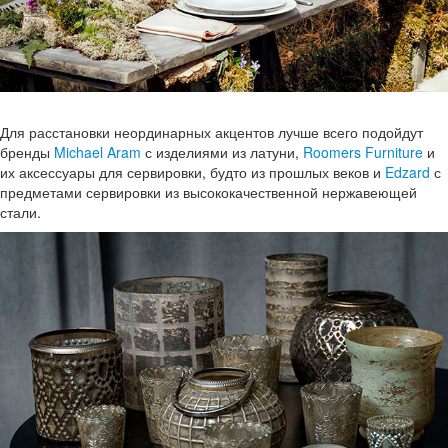
Для расстановки неординарных акцентов лучше всего подойдут
бренды
Michael Aram
с изделиями из латуни,
Roomers Furniture
и
их аксессуары для сервировки, будто из прошлых веков и
Edzard
с
предметами сервировки из высококачественной нержавеющей
стали.