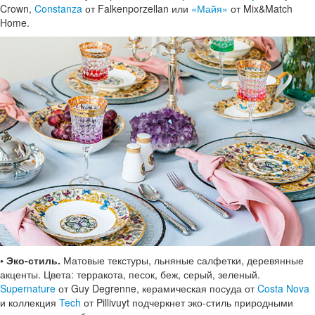
Crown,
Constanza
от Falkenporzellan или
«Майя»
от Mix&Match
Home.
• Эко-стиль.
Матовые текстуры, льняные салфетки, деревянные
акценты. Цвета: терракота, песок, беж, серый, зеленый.
Supernature
от Guy Degrenne, керамическая посуда от
Costa Nova
и коллекция
Tech
от Pillivuyt подчеркнет эко-стиль природными