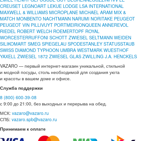
CREUSET
LEGNOART
LEKUE
LODGE
LSA INTERNATIONAL
MAXWELL & WILLIAMS
MICROPLANE
MICHAEL ARAM
MIX &
MATCH
MONBENTO
NACHTMANN
NARUMI
NORITAKE
PEUGEOT
PEUGEOT VIN
PILLIVUYT
PORTMEIRION
QUEEN ANNE
REVOL
RIEDEL
ROBERT WELCH
ROEMERTOPF
ROYAL
WORCESTER
RUFFONI
SCHOTT ZWIESEL
SELTMANN WEIDEN
SILIKOMART
SMEG
SPIEGELAU
SPODE
STANLEY
STATUS
STAUB
SWISS DIAMOND
TYPHOON
UMBRA
WESTMARK
WUESTHOF
YAXELL
ZWIESEL 1872
ZWIESEL GLAS
ZWILLING J.A. HENCKELS
VAZARO — первый интернет-магазин уникальной, стильной
и модной посуды, столь необходимой для создания уюта
и красоты в вашем доме и офисе.
Служба поддержки
8 (800) 600-39-08
с 9:00 до 21:00, без выходных и перерыва на обед.
МСК:
vazaro@vazaro.ru
СПБ:
vazaro.spb@vazaro.ru
Принимаем к оплате