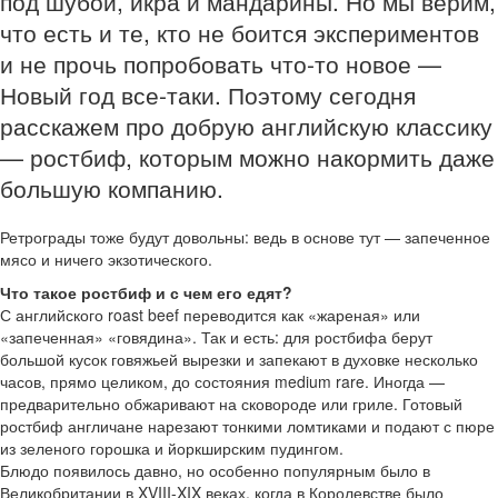
под шубой, икра и мандарины. Но мы верим,
что есть и те, кто не боится экспериментов
и не прочь попробовать что-то новое —
Новый год все-таки. Поэтому сегодня
расскажем про добрую английскую классику
— ростбиф, которым можно накормить даже
большую компанию.
Ретрограды тоже будут довольны: ведь в основе тут — запеченное
мясо и ничего экзотического.
Что такое ростбиф и с чем его едят?
С английского roast beef переводится как «жареная» или
«запеченная» «говядина». Так и есть: для ростбифа берут
большой кусок говяжьей вырезки и запекают в духовке несколько
часов, прямо целиком, до состояния medium rare. Иногда —
предварительно обжаривают на сковороде или гриле. Готовый
ростбиф англичане нарезают тонкими ломтиками и подают с пюре
из зеленого горошка и йоркширским пудингом.
Блюдо появилось давно, но особенно популярным было в
Великобритании в XVIII-XIX веках, когда в Королевстве было