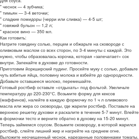
Для соуса:
* чеснок — 4 зубчика;
* тимьян — 3-4 веточки;
* сладкие помидоры (черри или сливка) — 4-5 шт;
* говяжий бульон — 1,2 л;
* красное вино — 350 мл.
Как готовить:
Натрите говядину солью, перцем и обжарьте на сковороде с
оливковым маслом со всех сторон, по 3-4 минуты с каждой. Это
нужно, чтобы образовалась корочка, которая «запечатает» сок
внутри. Запекайте в духовке до готовности.
Приготовим йоркширский пудинг. Просейте муку с солью, добавьте
чуть взбитые яйца, половину молока и взбейте до однородности.
Добавьте оставшееся молоко, перемешайте.
Готовый ростбиф оставьте «отдыхать» под фольгой. Увеличьте
температуру до 220-230°С. Возьмите форму для кексов
(маффинов), налейте в каждую формочку по 1 ч л оливкового
масла или жира со сковороды, где жарили ростбиф. Поставьте на
верхнюю решетку духовки и раскалите в течение 5-7 минут. Влейте
в формочки тесто и верните обратно в духовку на 15-20 минут.
Теперь займемся соусом. Возьмите сковороду, в которой жарился
ростбиф, слейте лишний жир и нагрейте на среднем огне.
Выложите неочищенный чеснок, нарезанные половинками томаты,