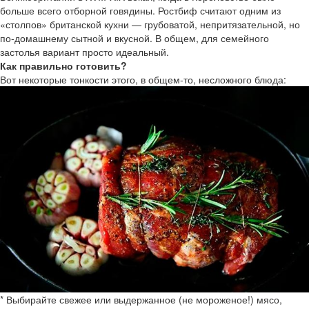
больше всего отборной говядины. Ростбиф считают одним из
«столпов» британской кухни — грубоватой, непритязательной, но
по-домашнему сытной и вкусной. В общем, для семейного
застолья вариант просто идеальный.
Как пра
вильно готовить?
Вот некоторые тонкости этого, в общем-то, несложного блюда:
* Выбирайте свежее или выдержанное (не мороженое!) мясо,