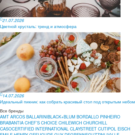
21.07.2026
Цветной хрусталь: тренд и атмосфера
14.07.2026
Идеальный пикник: как собрать красивый стол под открытым небом
Все бренды
AMT
ARCOS
BALLARINI
BLACK+BLUM
BORDALLO PINHEIRO
BRABANTIA
CHEF’S CHOICE
CHILEWICH
CHURCHILL
CASO
CERTIFIED INTERNATIONAL
CLAYSTREET
CUTIPOL
EISCH
EMILE HENRY
GEFU
GUDE
GUY DEGRENNE
GUZZINI
IVV
LE