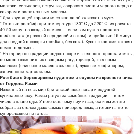
моркови, сельдерея, петрушки, лаврового листа и черного перца с
сахаром и растительным маслом.
* Для хрустящей корочки мясо иногда обваливают в муке.
* Готовьте ростбиф при температуре 180° C до 220° C, из расчета
40-50 минут на каждый кг мяса — если вам нужна прожарка
medium rare (с розовой серединой и соком), и прибавьте 15 минут
для средней прожарки (medium, без сока). Кусок с костями готовят
немного дольше.
* На гарнир по традиции подают пюре из зеленого горошка и мяты,
но можно заменить их овощным рагу, горчицей, «зеленым
маслом» (сливочное масло с зеленью), луковым конфитюром,
запеченным картофелем.
Ростбиф с йоркширским пудингом и соусом из красного вина
от Гордона Рамзи
Известный на весь мир британский шеф-повар и ведущий
кулинарных шоу, Рамзи ратует за семейные традиции — в том
числе в плане еды. У него есть чему поучиться, если вы хотите
собрать за столом даже самых привередливых, а готовить что-то
суперсложное не готовы.