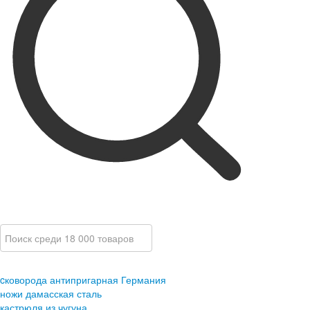
cковорода антипригарная Германия
ножи дамасская сталь
кастрюля из чугуна