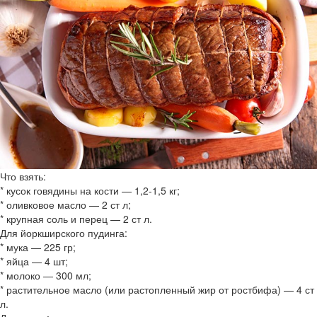
Что взять:
* кусок говядины на кости — 1,2-1,5 кг;
* оливковое масло — 2 ст л;
* крупная соль и перец — 2 ст л.
Для йоркширского пудинга:
* мука — 225 гр;
* яйца — 4 шт;
* молоко — 300 мл;
* растительное масло (или растопленный жир от ростбифа) — 4 ст
л.