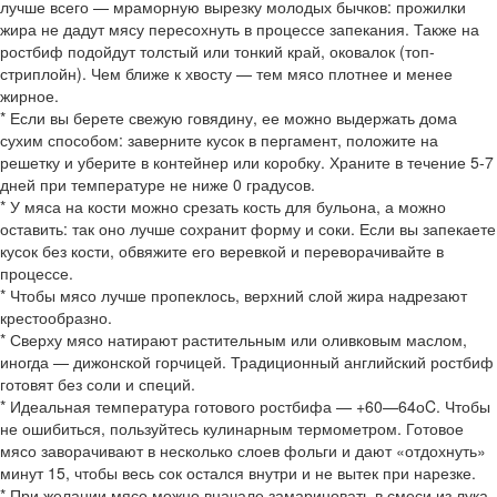
лучше всего — мраморную вырезку молодых бычков: прожилки
жира не дадут мясу пересохнуть в процессе запекания. Также на
ростбиф подойдут толстый или тонкий край, оковалок (топ-
стриплойн). Чем ближе к хвосту — тем мясо плотнее и менее
жирное.
* Если вы берете свежую говядину, ее можно выдержать дома
сухим способом: заверните кусок в пергамент, положите на
решетку и уберите в контейнер или коробку. Храните в течение 5-7
дней при температуре не ниже 0 градусов.
* У мяса на кости можно срезать кость для бульона, а можно
оставить: так оно лучше сохранит форму и соки. Если вы запекаете
кусок без кости, обвяжите его веревкой и переворачивайте в
процессе.
* Чтобы мясо лучше пропеклось, верхний слой жира надрезают
крестообразно.
* Сверху мясо натирают растительным или оливковым маслом,
иногда — дижонской горчицей. Традиционный английский ростбиф
готовят без соли и специй.
* Идеальная температура готового ростбифа — +60—64оC. Чтобы
не ошибиться, пользуйтесь кулинарным термометром. Готовое
мясо заворачивают в несколько слоев фольги и дают «отдохнуть»
минут 15, чтобы весь сок остался внутри и не вытек при нарезке.
* При желании мясо можно вначале замариновать в смеси из лука,