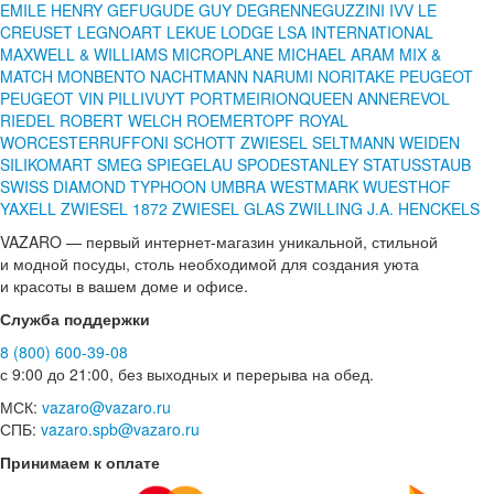
EMILE HENRY
GEFU
GUDE
GUY DEGRENNE
GUZZINI
IVV
LE
CREUSET
LEGNOART
LEKUE
LODGE
LSA INTERNATIONAL
MAXWELL & WILLIAMS
MICROPLANE
MICHAEL ARAM
MIX &
MATCH
MONBENTO
NACHTMANN
NARUMI
NORITAKE
PEUGEOT
PEUGEOT VIN
PILLIVUYT
PORTMEIRION
QUEEN ANNE
REVOL
RIEDEL
ROBERT WELCH
ROEMERTOPF
ROYAL
WORCESTER
RUFFONI
SCHOTT ZWIESEL
SELTMANN WEIDEN
SILIKOMART
SMEG
SPIEGELAU
SPODE
STANLEY
STATUS
STAUB
SWISS DIAMOND
TYPHOON
UMBRA
WESTMARK
WUESTHOF
YAXELL
ZWIESEL 1872
ZWIESEL GLAS
ZWILLING J.A. HENCKELS
VAZARO — первый интернет-магазин уникальной, стильной
и модной посуды, столь необходимой для создания уюта
и красоты в вашем доме и офисе.
Служба поддержки
8 (800) 600-39-08
с 9:00 до 21:00, без выходных и перерыва на обед.
МСК:
vazaro@vazaro.ru
СПБ:
vazaro.spb@vazaro.ru
Принимаем к оплате