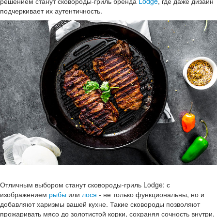
решением станут сковороды-гриль бренда
Lodge
, где даже дизайн
подчеркивает их аутентичность.
Отличным выбором станут сковороды-гриль Lodge: с
изображением
рыбы
или
лося
- не только функциональны, но и
добавляют харизмы вашей кухне. Такие сковороды позволяют
прожаривать мясо до золотистой корки, сохраняя сочность внутри.