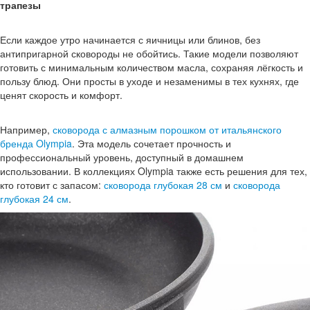
трапезы
Если каждое утро начинается с яичницы или блинов, без
антипригарной сковороды не обойтись. Такие модели позволяют
готовить с минимальным количеством масла, сохраняя лёгкость и
пользу блюд. Они просты в уходе и незаменимы в тех кухнях, где
ценят скорость и комфорт.
Например,
сковорода с алмазным порошком от итальянского
бренда Olympia
. Эта модель сочетает прочность и
профессиональный уровень, доступный в домашнем
использовании. В коллекциях Olympia также есть решения для тех,
кто готовит с запасом:
сковорода глубокая 28 см
и
сковорода
глубокая 24 см
.