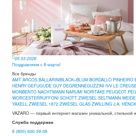
05.03.2026
Поздравляем с 8 марта!
Все бренды
AMT
ARCOS
BALLARINI
BLACK+BLUM
BORDALLO PINHEIRO
HENRY
GEFU
GUDE
GUY DEGRENNE
GUZZINI
IVV
LE CREUS
MONBENTO
NACHTMANN
NARUMI
NORITAKE
PEUGEOT
PEU
WORCESTER
RUFFONI
SCHOTT ZWIESEL
SELTMANN WEID
YAXELL
ZWIESEL 1872
ZWIESEL GLAS
ZWILLING J.A. HENC
VAZARO — первый интернет-магазин уникальной, стильной и
Служба поддержки
8 (800) 600-39-08