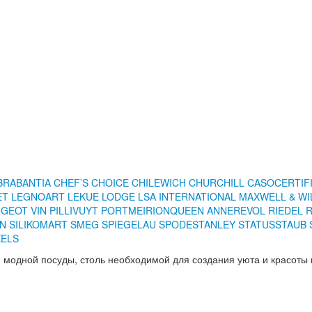
BRABANTIA
CHEF’S CHOICE
CHILEWICH
CHURCHILL
CASO
CERTIF
ET
LEGNOART
LEKUE
LODGE
LSA INTERNATIONAL
MAXWELL & WI
GEOT VIN
PILLIVUYT
PORTMEIRION
QUEEN ANNE
REVOL
RIEDEL
EN
SILIKOMART
SMEG
SPIEGELAU
SPODE
STANLEY
STATUS
STAUB
KELS
 модной посуды, столь необходимой для создания уюта и красоты