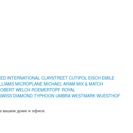
IED INTERNATIONAL
CLAYSTREET
CUTIPOL
EISCH
EMILE
LLIAMS
MICROPLANE
MICHAEL ARAM
MIX & MATCH
ROBERT WELCH
ROEMERTOPF
ROYAL
SWISS DIAMOND
TYPHOON
UMBRA
WESTMARK
WUESTHOF
 в вашем доме и офисе.