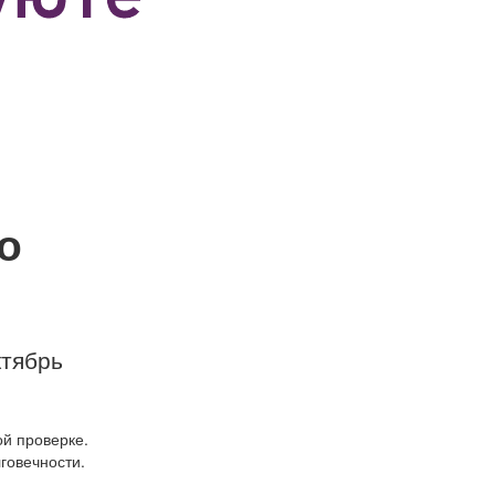
о
ктябрь
ой проверке.
говечности.