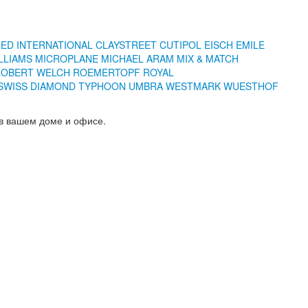
IED INTERNATIONAL
CLAYSTREET
CUTIPOL
EISCH
EMILE
LLIAMS
MICROPLANE
MICHAEL ARAM
MIX & MATCH
ROBERT WELCH
ROEMERTOPF
ROYAL
SWISS DIAMOND
TYPHOON
UMBRA
WESTMARK
WUESTHOF
 в вашем доме и офисе.