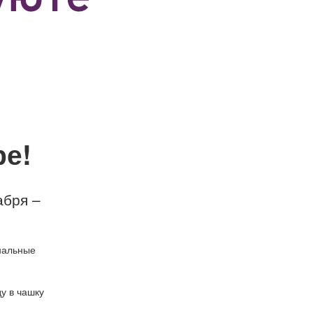
ре!
абря –
инальные
у в чашку