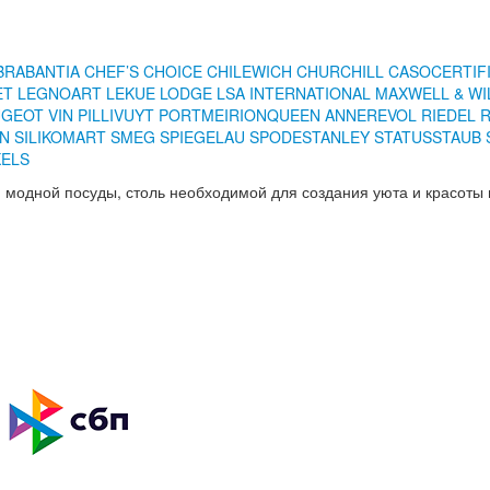
BRABANTIA
CHEF’S CHOICE
CHILEWICH
CHURCHILL
CASO
CERTIF
ET
LEGNOART
LEKUE
LODGE
LSA INTERNATIONAL
MAXWELL & WI
GEOT VIN
PILLIVUYT
PORTMEIRION
QUEEN ANNE
REVOL
RIEDEL
EN
SILIKOMART
SMEG
SPIEGELAU
SPODE
STANLEY
STATUS
STAUB
KELS
 модной посуды, столь необходимой для создания уюта и красоты