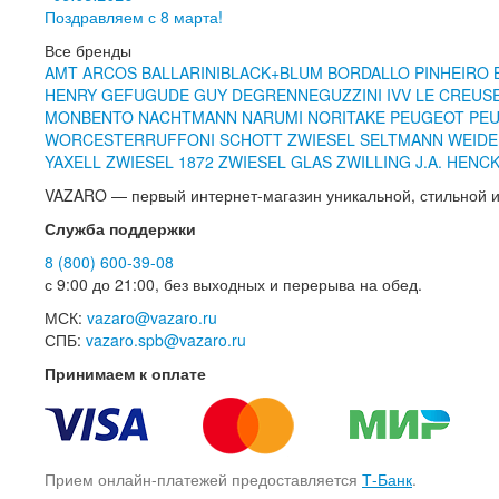
Поздравляем с 8 марта!
Все бренды
AMT
ARCOS
BALLARINI
BLACK+BLUM
BORDALLO PINHEIRO
HENRY
GEFU
GUDE
GUY DEGRENNE
GUZZINI
IVV
LE CREUS
MONBENTO
NACHTMANN
NARUMI
NORITAKE
PEUGEOT
PEU
WORCESTER
RUFFONI
SCHOTT ZWIESEL
SELTMANN WEID
YAXELL
ZWIESEL 1872
ZWIESEL GLAS
ZWILLING J.A. HENC
VAZARO — первый интернет-магазин уникальной, стильной и
Служба поддержки
8 (800) 600-39-08
с 9:00 до 21:00, без выходных и перерыва на обед.
МСК:
vazaro@vazaro.ru
СПБ:
vazaro.spb@vazaro.ru
Принимаем к оплате
Прием онлайн-платежей предоставляется
Т-Банк
.