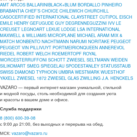
AMT
ARCOS
BALLARINI
BLACK+BLUM
BORDALLO PINHEIRO
BRABANTIA
CHEF’S CHOICE
CHILEWICH
CHURCHILL
CASO
CERTIFIED INTERNATIONAL
CLAYSTREET
CUTIPOL
EISCH
EMILE HENRY
GEFU
GUDE
GUY DEGRENNE
GUZZINI
IVV
LE
CREUSET
LEGNOART
LEKUE
LODGE
LSA INTERNATIONAL
MAXWELL & WILLIAMS
MICROPLANE
MICHAEL ARAM
MIX &
MATCH
MONBENTO
NACHTMANN
NARUMI
NORITAKE
PEUGEOT
PEUGEOT VIN
PILLIVUYT
PORTMEIRION
QUEEN ANNE
REVOL
RIEDEL
ROBERT WELCH
ROEMERTOPF
ROYAL
WORCESTER
RUFFONI
SCHOTT ZWIESEL
SELTMANN WEIDEN
SILIKOMART
SMEG
SPIEGELAU
SPODE
STANLEY
STATUS
STAUB
SWISS DIAMOND
TYPHOON
UMBRA
WESTMARK
WUESTHOF
YAXELL
ZWIESEL 1872
ZWIESEL GLAS
ZWILLING J.A. HENCKELS
VAZARO — первый интернет-магазин уникальной, стильной
и модной посуды, столь необходимой для создания уюта
и красоты в вашем доме и офисе.
Служба поддержки
8 (800) 600-39-08
с 9:00 до 21:00, без выходных и перерыва на обед.
МСК:
vazaro@vazaro.ru