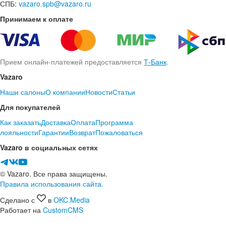
СПБ:
vazaro.spb@vazaro.ru
Принимаем к оплате
Прием онлайн-платежей предоставляется
Т-Банк
.
Vazaro
Наши салоны
О компании
Новости
Статьи
Для покупателей
Как заказать
Доставка
Оплата
Программа
лояльности
Гарантии
Возврат
Пожаловаться
Vazaro в социальных сетях
© Vazaro. Все права защищены.
Правила использования сайта.
Сделано с
в
OKC.Media
Работает на
CustomCMS