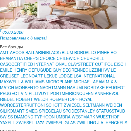
05.03.2026
Поздравляем с 8 марта!
Все бренды
AMT
ARCOS
BALLARINI
BLACK+BLUM
BORDALLO PINHEIRO
BRABANTIA
CHEF’S CHOICE
CHILEWICH
CHURCHILL
CASO
CERTIFIED INTERNATIONAL
CLAYSTREET
CUTIPOL
EISCH
EMILE HENRY
GEFU
GUDE
GUY DEGRENNE
GUZZINI
IVV
LE
CREUSET
LEGNOART
LEKUE
LODGE
LSA INTERNATIONAL
MAXWELL & WILLIAMS
MICROPLANE
MICHAEL ARAM
MIX &
MATCH
MONBENTO
NACHTMANN
NARUMI
NORITAKE
PEUGEOT
PEUGEOT VIN
PILLIVUYT
PORTMEIRION
QUEEN ANNE
REVOL
RIEDEL
ROBERT WELCH
ROEMERTOPF
ROYAL
WORCESTER
RUFFONI
SCHOTT ZWIESEL
SELTMANN WEIDEN
SILIKOMART
SMEG
SPIEGELAU
SPODE
STANLEY
STATUS
STAUB
SWISS DIAMOND
TYPHOON
UMBRA
WESTMARK
WUESTHOF
YAXELL
ZWIESEL 1872
ZWIESEL GLAS
ZWILLING J.A. HENCKELS