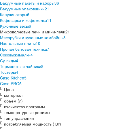
Вакуумные пакеты и наборы
36
Вакуумные упаковщики
21
Капучинаторы
6
Кофеварки и кофемолки
11
Кухонные весы
6
Микроволновые печи и мини-печи
21
Мясорубки и кухонные комбайны
8
Настольные плиты
10
Прочая бытовая техника
7
Соковыжималки
4
Су-виды
4
Термопоты и чайники
8
Тостеры
4
Caso Kitchen
5
Caso PRO
6
Цена
материал
объем (л)
количество программ
температурные режимы
тип управления
потребляемая мощность ( Вт)