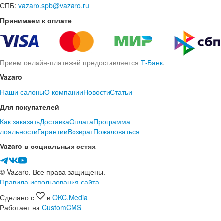
СПБ:
vazaro.spb@vazaro.ru
Принимаем к оплате
Прием онлайн-платежей предоставляется
Т-Банк
.
Vazaro
Наши салоны
О компании
Новости
Статьи
Для покупателей
Как заказать
Доставка
Оплата
Программа
лояльности
Гарантии
Возврат
Пожаловаться
Vazaro в социальных сетях
© Vazaro. Все права защищены.
Правила использования сайта.
Сделано с
в
OKC.Media
Работает на
CustomCMS