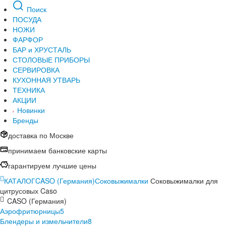
Поиск
ПОСУДА
НОЖИ
ФАРФОР
БАР и ХРУСТАЛЬ
СТОЛОВЫЕ ПРИБОРЫ
СЕРВИРОВКА
КУХОННАЯ УТВАРЬ
ТЕХНИКА
АКЦИИ
Новинки
Бренды
доставка по Москве
принимаем банковские карты
гарантируем лучшие цены
КАТАЛОГ
CASO (Германия)
Соковыжималки
Соковыжималки для
цитрусовых Caso
CASO (Германия)
Аэрофритюрницы
5
Блендеры и измельчители
8