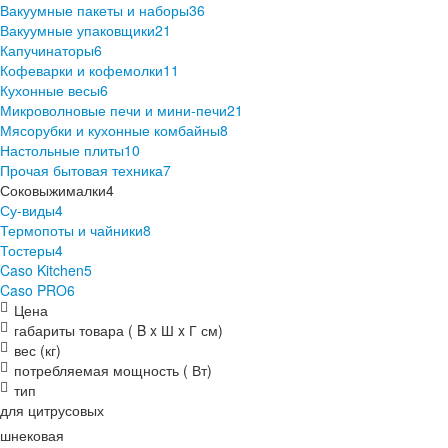
Вакуумные пакеты и наборы
36
Вакуумные упаковщики
21
Капучинаторы
6
Кофеварки и кофемолки
11
Кухонные весы
6
Микроволновые печи и мини-печи
21
Мясорубки и кухонные комбайны
8
Настольные плиты
10
Прочая бытовая техника
7
Соковыжималки
4
Су-виды
4
Термопоты и чайники
8
Тостеры
4
Caso Kitchen
5
Caso PRO
6
Цена
габариты товара ( B x Ш x Г см)
вес (кг)
потребляемая мощность ( Вт)
тип
для цитрусовых
шнековая