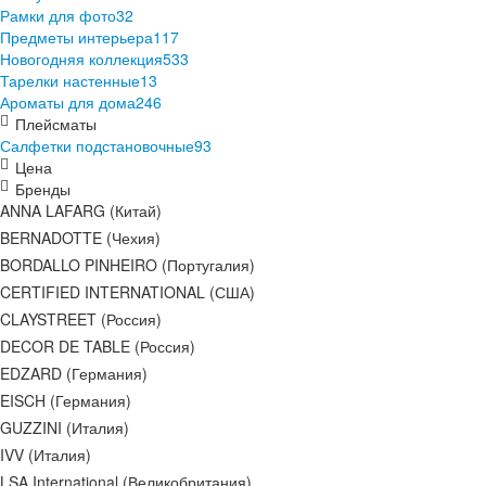
Рамки для фото
32
Предметы интерьера
117
Новогодняя коллекция
533
Тарелки настенные
13
Ароматы для дома
246
Плейсматы
Салфетки подстановочные
93
Цена
Бренды
ANNA LAFARG (Китай)
BERNADOTTE (Чехия)
BORDALLO PINHEIRO (Португалия)
CERTIFIED INTERNATIONAL (США)
CLAYSTREET (Россия)
DECOR DE TABLE (Россия)
EDZARD (Германия)
EISCH (Германия)
GUZZINI (Италия)
IVV (Италия)
LSA International (Великобритания)