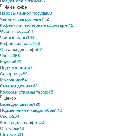
Посуда для пикника
66
Чай и кофе
Наборы чайной посуды
80
Чайники заварочные
172
Кофейники, гейзерные кофеварки
12
Френч-прессы
14
Чайные пары
183
Кофейные пары
106
Стаканы для кофе
67
Чашки
368
Кружки
620
Подстаканники
7
Сахарницы
80
Молочники
54
Ситечки для чая
48
Кружки и стаканы термо
48
Декор
Вазы для цветов
128
Подсвечники и канделябры
113
Свечи
251
Кольца для салфеток
5
Статуэтки
18
Шкатулки
31