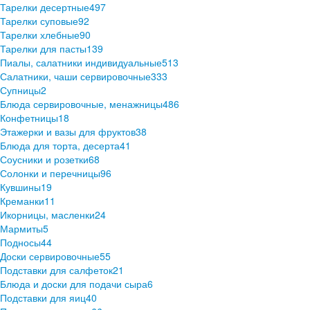
Тарелки десертные
497
Тарелки суповые
92
Тарелки хлебные
90
Тарелки для пасты
139
Пиалы, салатники индивидуальные
513
Салатники, чаши сервировочные
333
Супницы
2
Блюда сервировочные, менажницы
486
Конфетницы
18
Этажерки и вазы для фруктов
38
Блюда для торта, десерта
41
Соусники и розетки
68
Солонки и перечницы
96
Кувшины
19
Креманки
11
Икорницы, масленки
24
Мармиты
5
Подносы
44
Доски сервировочные
55
Подставки для салфеток
21
Блюда и доски для подачи сыра
6
Подставки для яиц
40