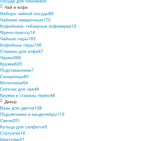
Посуда для пикника
66
Чай и кофе
Наборы чайной посуды
80
Чайники заварочные
172
Кофейники, гейзерные кофеварки
12
Френч-прессы
14
Чайные пары
183
Кофейные пары
106
Стаканы для кофе
67
Чашки
368
Кружки
620
Подстаканники
7
Сахарницы
80
Молочники
54
Ситечки для чая
48
Кружки и стаканы термо
48
Декор
Вазы для цветов
128
Подсвечники и канделябры
113
Свечи
251
Кольца для салфеток
5
Статуэтки
18
Шкатулки
31