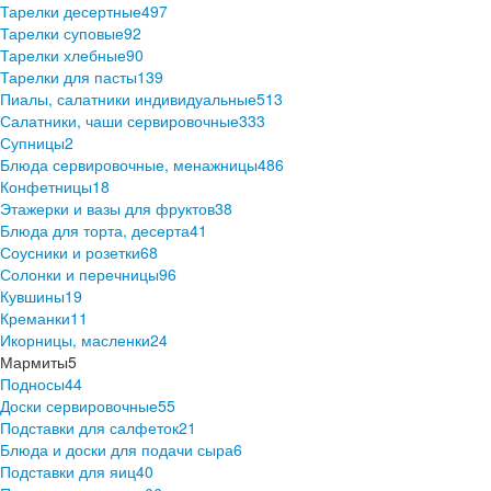
Тарелки десертные
497
Тарелки суповые
92
Тарелки хлебные
90
Тарелки для пасты
139
Пиалы, салатники индивидуальные
513
Салатники, чаши сервировочные
333
Супницы
2
Блюда сервировочные, менажницы
486
Конфетницы
18
Этажерки и вазы для фруктов
38
Блюда для торта, десерта
41
Соусники и розетки
68
Солонки и перечницы
96
Кувшины
19
Креманки
11
Икорницы, масленки
24
Мармиты
5
Подносы
44
Доски сервировочные
55
Подставки для салфеток
21
Блюда и доски для подачи сыра
6
Подставки для яиц
40