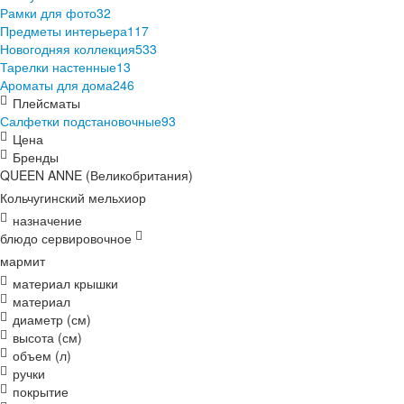
Рамки для фото
32
Предметы интерьера
117
Новогодняя коллекция
533
Тарелки настенные
13
Ароматы для дома
246
Плейсматы
Салфетки подстановочные
93
Цена
Бренды
QUEEN ANNE (Великобритания)
Кольчугинский мельхиор
назначение
блюдо сервировочное
мармит
материал крышки
материал
диаметр (см)
высота (см)
объем (л)
ручки
покрытие