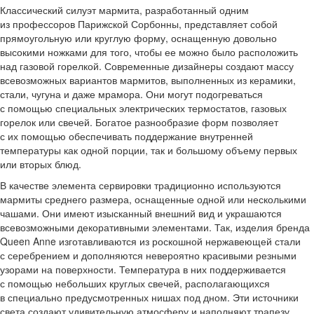
Классический силуэт мармита, разработанный одним
из профессоров Парижской Сорбонны, представляет собой
прямоугольную или круглую форму, оснащенную довольно
высокими ножками для того, чтобы ее можно было расположить
над газовой горелкой. Современные дизайнеры создают массу
всевозможных вариантов мармитов, выполненных из керамики,
стали, чугуна и даже мрамора. Они могут подогреваться
с помощью специальных электрических термостатов, газовых
горелок или свечей. Богатое разнообразие форм позволяет
с их помощью обеспечивать поддержание внутренней
температуры как одной порции, так и большому объему первых
или вторых блюд.
В качестве элемента сервировки традиционно используются
мармиты среднего размера, оснащенные одной или несколькими
чашами. Они имеют изысканный внешний вид и украшаются
всевозможными декоративными элементами. Так, изделия бренда
Queen Anne изготавливаются из роскошной нержавеющей стали
с серебрением и дополняются невероятно красивыми резными
узорами на поверхности. Температура в них поддерживается
с помощью небольших круглых свечей, располагающихся
в специально предусмотренных нишах под дном. Эти источники
света создают удивительную атмосферу и наполняют трапезу