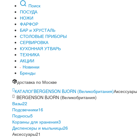
Поиск
ПОСУДА
НОЖИ
ФАРФОР
БАР и ХРУСТАЛЬ
СТОЛОВЫЕ ПРИБОРЫ
СЕРВИРОВКА
КУХОННАЯ УТВАРЬ
ТЕХНИКА
АКЦИИ
Новинки
Бренды
доставка по Москве
КАТАЛОГ
BERGENSON BJORN (Великобритания)
Аксессуар
BERGENSON BJORN (Великобритания)
Вазы
22
Подсвечники
16
Подносы
5
Корзины для хранения
3
Диспенсеры и мыльницы
26
Аксессуары
21