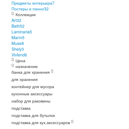
Предметы интерьера
7
Постеры и панно
32
Коллекции
Art
32
Bath
52
Laminaria
5
Marm
5
Muse
8
Shely
3
Vivlend
6
Цена
назначение
банка для хранения
для хранения
контейнер для мусора
кухонные аксессуары
набор для раковины
подставка
подставка для бутылок
подставка для кух.аксессуаров