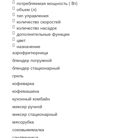
потребляемая мощность ( Вт)
объем (л)
тип управления
количество скоростей
количество насадок
дополнительные функции
цвет
назначение
аэрофритюрница
блендер погружной
блендер стационарный
гриль
кофеварка
кофемашина
кухонный комбайн
миксер ручной
миксер стационарный
мясорубка
соковыжималка
сэндвичница