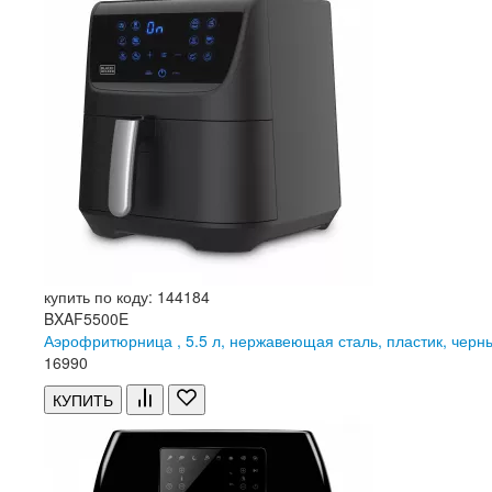
купить по коду: 144184
BXAF5500E
Аэрофритюрница , 5.5 л, нержавеющая сталь, пластик, че
16
990
КУПИТЬ