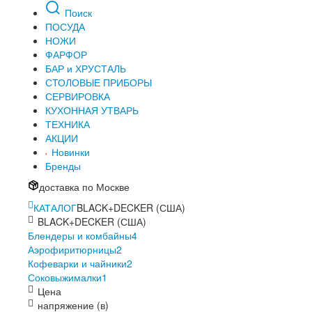
Поиск
ПОСУДА
НОЖИ
ФАРФОР
БАР и ХРУСТАЛЬ
СТОЛОВЫЕ ПРИБОРЫ
СЕРВИРОВКА
КУХОННАЯ УТВАРЬ
ТЕХНИКА
АКЦИИ
Новинки
Бренды
доставка по Москве
КАТАЛОГ
BLACK+DECKER (США)
BLACK+DECKER (США)
Блендеры и комбайны
4
Аэрофиритюрницы
2
Кофеварки и чайники
2
Соковыжималки
1
Цена
напряжение (в)