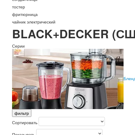
тостер
фритюрница
чайник электрический
BLACK+DECKER (СШ
Серии
Блен
фильтр
Сортировать
Показывать