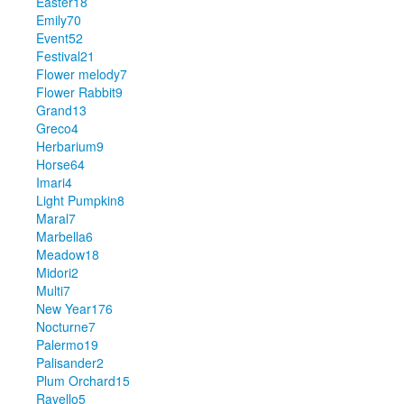
Easter
18
Emily
70
Event
52
Festival
21
Flower melody
7
Flower Rabbit
9
Grand
13
Greco
4
Herbarium
9
Horse
64
Imari
4
Light Pumpkin
8
Maral
7
Marbella
6
Meadow
18
Midori
2
Multi
7
New Year
176
Nocturne
7
Palermo
19
Palisander
2
Plum Orchard
15
Ravello
5