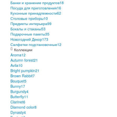
Банки и хранение продуктов
18
Посуда для приготовления
16
Кухонные принадлежности
62
Столовые приборы
10
Предметы интерьера
99
Бокалы и стаканы
53
Подарочные пакеты
35
Новогодний Декор
173
Салфетки подстановочные
12
Коллекции
Aroma
12
Autumn forest
21
Avila
10
Bright pumpkin
21
Brown Rabbit
7
Bouquet
5
Bunny
17
Burgundy
4
Butterfly
11
Clarinet
6
Diamond color
8
Dynasty
4