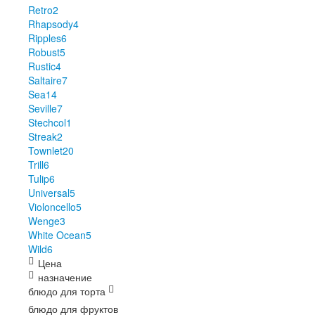
Retro
2
Rhapsody
4
Ripples
6
Robust
5
Rustic
4
Saltaire
7
Sea
14
Seville
7
Stechcol
1
Streak
2
Townlet
20
Trill
6
Tulip
6
Universal
5
Violoncello
5
Wenge
3
White Ocean
5
Wild
6
Цена
назначение
блюдо для торта
блюдо для фруктов