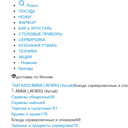
Поиск
ПОСУДА
НОЖИ
ФАРФОР
БАР и ХРУСТАЛЬ
СТОЛОВЫЕ ПРИБОРЫ
СЕРВИРОВКА
КУХОННАЯ УТВАРЬ
ТЕХНИКА
АКЦИИ
Новинки
Бренды
доставка по Москве
КАТАЛОГ
ANNA LAFARG (Китай)
Блюда сервировочные и эта
ANNA LAFARG (Китай)
Сервизы обеденные
36
Сервизы чайные
6
Тарелки и салатники
151
Кружки и чашки
176
Блюда сервировочные и этажерки
69
Чайники и предметы сервировки
72