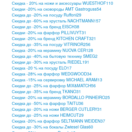
Скидка - 20% на ножи и аксессуары WUESTHOF
110
Скидки -20% на сковороды AMT Gastroguss
54
Скидка до -20% на посуду Ruffoni
29
Скидка до -60% на хрусталь NACHTMANN
157
Скидки до -20% на бренд EISCH
38
Скидки -20% на фарфор PILLIVUYT
31
Скидки -20% на бренд KITCHEN CRAFT
321
Скидка до -35% на посуду VITRINOR
256
Скидка -20% на керамику NUOVA CER
128
Скидка до -40% на бытовую технику SMEG
2
Скидки до -30% на хрусталь RIEDEL
191
Скидка -20 % на посуду ELO
17
Скидка -28% на фарфор WEDGWOOD
34
Скидка -15% на сервировку MICHAEL ARAM
13
Скидки до -25% на фарфор MIX&MATCH
56
Скидки до -35% на бренд TKANO
31
Скидки -20% на керамику BORDALLO PINHEIRO
25
Скидка до -50% на фарфор TAITU
36
Скидка до -20% на ножи BERGER CUTLERY
31
Скидки до -25% на ножи HEIMCUT
29
Скидка -20% на фарфор SELTMANN WEIDEN
37
Скидка до -30% на бокалы Zwiesel Glas
60