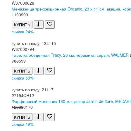
W37000626
Менажница трехсекционная Organic, 23 х 11 см, акация, к
1
190
999
КУПИТЬ
скидка 24%
купить по коду: 134115
W37000794
Тарелка обеденная Tracy, 26 см, керамика, серый, WALMER
788
599
КУПИТЬ
скидка 50%
купить по коду: 21117
27154CR12
Фарфоровый молочник 180 мл, декор Jardin de flore, MEDA
12
339
6
170
КУПИТЬ
скидка 49%