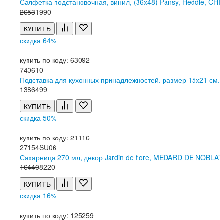
Салфетка подстановочная, винил, (36х48) Pansy, Heddle, C
2
653
1
990
КУПИТЬ
скидка 64%
купить по коду: 63092
740610
Подставка для кухонных принадлежностей, размер 15х21 см, п
1
386
499
КУПИТЬ
скидка 50%
купить по коду: 21116
27154SU06
Сахарница 270 мл, декор Jardin de flore, MEDARD DE NOBLA
16
440
8
220
КУПИТЬ
скидка 16%
купить по коду: 125259