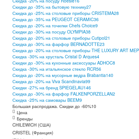
Скидка -20% на посуду Roesle
16
Скидки до -35% на бытовую технику
27
Скидка до -25% на столовые приборы CRISTEMA
28
Скидка до -35% на PEUGEOT CERAMIC
36
Скидка до -20% на точилки Chefs Choice
9
Скидки до -30% на посуду OLYMPIA
38
Скидка до -20% на столовые приборы Cutipol
21
Скидка до -30% на фарфор BERNADOTTE
23
Скидка до -20% на столовые приборы THE LUXURY ART ME
Скидка -30% на хрусталь Cristal D Arques
4
Скидки до -30% на кухонные аксессуары ADHOC
8
Скидка -30% на итальянское стекло RCR
56
Скидка до -20% на мусорные ведра Brabantia
140
Скидка до -20% на Viva Scandinavia
99
Скидки -27% на бренд SPIEGELAU
146
Скидка до -30% на фарфор FALKENPORZELLAN
2
Скидка -25% на самовары BEEM
9
Большая распродажа. Скидки до -60%
10
Цена
Бренды
CHILEWICH (США)
CRISTEL (Франция)