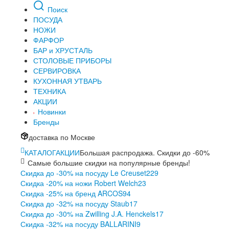
Поиск
ПОСУДА
НОЖИ
ФАРФОР
БАР и ХРУСТАЛЬ
СТОЛОВЫЕ ПРИБОРЫ
СЕРВИРОВКА
КУХОННАЯ УТВАРЬ
ТЕХНИКА
АКЦИИ
Новинки
Бренды
доставка по Москве
КАТАЛОГ
АКЦИИ
Большая распродажа. Скидки до -60%
Самые большие скидки на популярные бренды!
Скидка до -30% на посуду Le Creuset
229
Скидка -20% на ножи Robert Welch
23
Скидка -25% на бренд ARCOS
94
Скидка до -32% на посуду Staub
17
Скидка до -30% на Zwilling J.A. Henckels
17
Скидка -32% на посуду BALLARINI
9