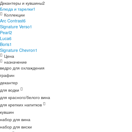
Декантеры и кувшины
2
Блюда и тарелки
1
Коллекции
Arc Contrast
6
Signature Verso
1
Pearl
2
Luca
6
Boris
1
Signature Chevron
1
Цена
назначение
ведро для охлаждения
графин
декантер
для водки
для красного/белого вина
для крепких напитков
кувшин
набор для вина
набор для виски