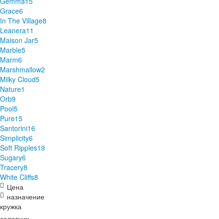
Gemma
15
Grace
6
In The Village
8
Leanera
11
Maison Jar
5
Marble
5
Marm
6
Marshmallow
2
Milky Cloud
5
Nature
1
Orb
9
Pool
5
Pure
15
Santorini
16
Simplicity
6
Soft Ripples
19
Sugary
6
Tracery
8
White Cliffs
8
Цена
назначение
кружка
салатник