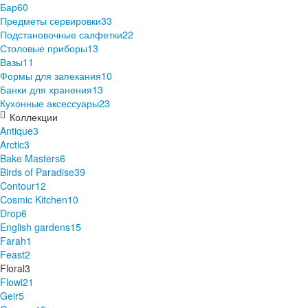
Бар
60
Предметы сервировки
33
Подстановочные салфетки
22
Столовые приборы
13
Вазы
11
Формы для запекания
10
Банки для хранения
13
Кухонные аксессуары
23
Коллекции
Antique
3
Arctic
3
Bake Masters
6
Birds of Paradise
39
Contour
12
Cosmic Kitchen
10
Drop
6
English gardens
15
Farah
1
Feast
2
Floral
3
Flowi
21
Geir
5