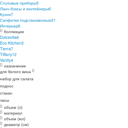
Столовые приборы
5
Ланч-боксы и контейнеры
6
Кухня
7
Салфетки подстановочные
21
Интерьер
6
Коллекции
Dolcevita
6
Eco Kitchen
2
Tierra
7
Tiffany
12
Vanity
4
назначение
для белого вина
набор для салата
поднос
стакан
часы
объем (л)
материал
объем (мл)
диаметр (см)