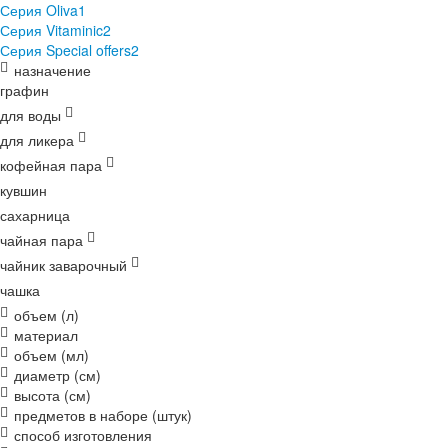
Серия Oliva
1
Серия Vitaminic
2
Серия Special offers
2
назначение
графин
для воды
для ликера
кофейная пара
кувшин
сахарница
чайная пара
чайник заварочный
чашка
объем (л)
материал
объем (мл)
диаметр (см)
высота (см)
предметов в наборе (штук)
способ изготовления