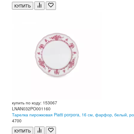
КУПИТЬ
купить по коду: 153067
LNAN032PO001160
Тарелка пирожковая Piatti porpora, 16 см, фарфор, белый, р
4
700
КУПИТЬ