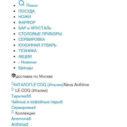
Поиск
ПОСУДА
НОЖИ
ФАРФОР
БАР и ХРУСТАЛЬ
СТОЛОВЫЕ ПРИБОРЫ
СЕРВИРОВКА
КУХОННАЯ УТВАРЬ
ТЕХНИКА
АКЦИИ
Новинки
Бренды
доставка по Москве
КАТАЛОГ
LE COQ (Италия)
Neos Anthiros
LE COQ (Италия)
Тарелки
55
Чайные и кофейные пары
6
Сервировка
4
Коллекции
Anemone
8
Anthiros
2