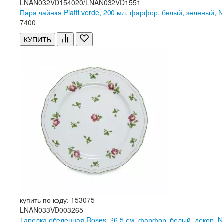
LNAN032VD154020/LNAN032VD1551
Пара чайная Piatti verde, 200 мл, фарфор, белый, зеленый, 
7
400
КУПИТЬ
купить по коду: 153075
LNAN033VD003265
Тарелка обеденная Roses, 26.5 см, фарфор, белый, декор, N