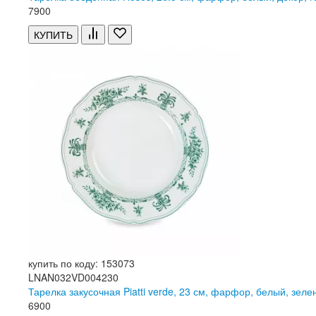
7
900
КУПИТЬ
купить по коду: 153073
LNAN032VD004230
Тарелка закусочная Piatti verde, 23 см, фарфор, белый, зеле
6
900