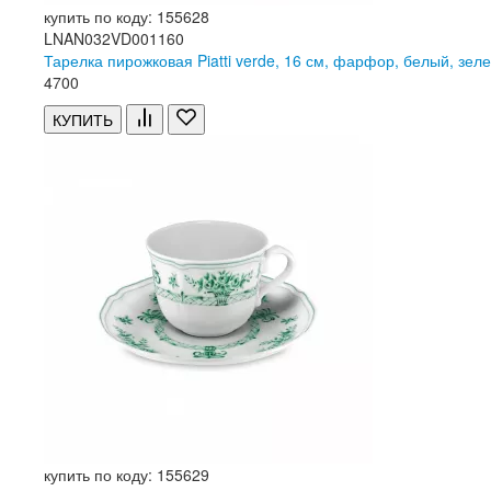
купить по коду: 155628
LNAN032VD001160
Тарелка пирожковая Piatti verde, 16 см, фарфор, белый, зел
4
700
КУПИТЬ
купить по коду: 155629