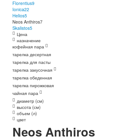
Florentius
9
Ionica
22
Helios
5
Neos Anthiros
7
Skalistos
5
Цена
назначение
кофейная пара
тарелка десертная
тарелка для пасты
тарелка закусочная
тарелка обеденная
тарелка пирожковая
чайная пара
диаметр (см)
высота (см)
объем (л)
цвет
Neos Anthiros