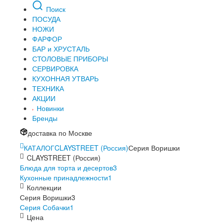
Поиск
ПОСУДА
НОЖИ
ФАРФОР
БАР и ХРУСТАЛЬ
СТОЛОВЫЕ ПРИБОРЫ
СЕРВИРОВКА
КУХОННАЯ УТВАРЬ
ТЕХНИКА
АКЦИИ
Новинки
Бренды
доставка по Москве
КАТАЛОГ
CLAYSTREET (Россия)
Серия Воришки
CLAYSTREET (Россия)
Блюда для торта и десертов
3
Кухонные принадлежности
1
Коллекции
Серия Воришки
3
Серия Собачки
1
Цена