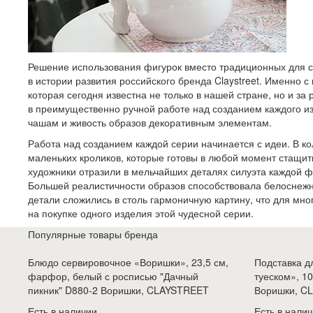
Решение использования фигурок вместо традиционных для 
в истории развития российского бренда Claystreet. Именно 
которая сегодня известна не только в нашей стране, но и з
в преимущественно ручной работе над созданием каждого и
чашам и живость образов декоративным элементам.
Работа над созданием каждой серии начинается с идеи. В 
маленьких кроликов, которые готовы в любой момент стащит
художники отразили в мельчайших деталях силуэта каждой ф
Большей реалистичности образов способствовала белоснежна
детали сложились в столь гармоничную картину, что для мно
на покупке одного изделия этой чудесной серии.
Популярные товары бренда
Блюдо сервировочное «Воришки», 23,5 см,
Подставка д
фарфор, белый с росписью "Дачный
туеском», 1
пикник" D880-2 Воришки, CLAYSTREET
Воришки, C
Есть в наличии
Есть в нали