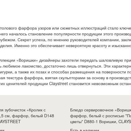
столового фарфора узоров или сюжетных иллюстраций стало ключ
с него началось становление популярности продукции этого произво
а рубежом. Секрет успеха, по мнению руководителей компании, закл
зделия. Именно это обеспечивает невероятную красоту и изысканн
коллекции «Воришки» дизайнеры захотели передать шаловливую пр
ь любимое лакомство, достаточно лишь отвернуться. Эти характер
игурки, а также их позах и способах размещения на поверхности п
я текстура фарфора, взятая скульпторами за основу в производст
гих ценителей продукции Claystreet становится невозможным остан
ля зубочисток «Кролик с
Блюдо сервировочное «Воришки
0,5 см, фарфор, белый D148
фарфор, белый с росписью "П
LAYSTREET
цветы" D880-1 Воришки, CLA
чии
Есть в наличии