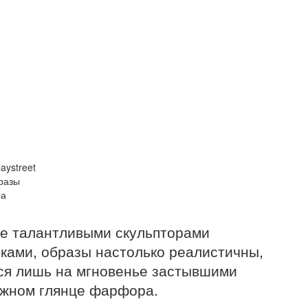
aystreet
разы
ра
е талантливыми скульпторами
ками, образы настолько реалистичны,
тся лишь на мгновенье застывшими
ежном глянце фарфора.