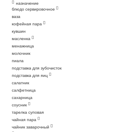
назначение
блюдо сервировочное
ваза
кофейная пара
кувшин
масленка
менажница
молочник
пиала
подставка для зубочисток
подставка для яиц
салатник
салфетница
сахарница
соусник
тарелка суповая
чайная пара
чайник заварочный