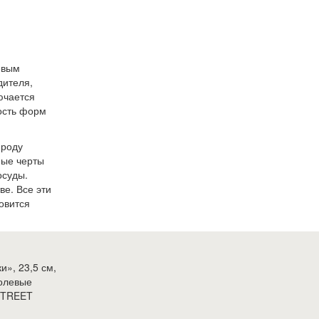
евым
дителя,
ючается
ость форм
ироду
ные черты
осуды.
ве. Все эти
овится
», 23,5 см,
олевые
YSTREET