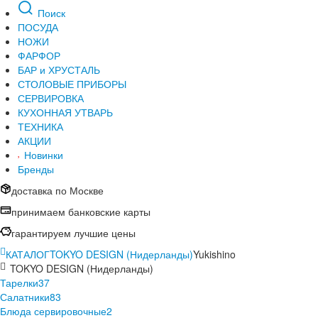
Поиск
ПОСУДА
НОЖИ
ФАРФОР
БАР и ХРУСТАЛЬ
СТОЛОВЫЕ ПРИБОРЫ
СЕРВИРОВКА
КУХОННАЯ УТВАРЬ
ТЕХНИКА
АКЦИИ
Новинки
Бренды
доставка по Москве
принимаем банковские карты
гарантируем лучшие цены
КАТАЛОГ
TOKYO DESIGN (Нидерланды)
Yukishino
TOKYO DESIGN (Нидерланды)
Тарелки
37
Салатники
83
Блюда сервировочные
2