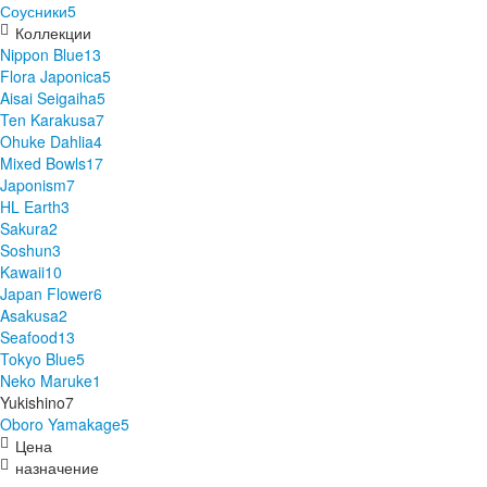
Соусники
5
Коллекции
Nippon Blue
13
Flora Japonica
5
Aisai Seigaiha
5
Ten Karakusa
7
Ohuke Dahlia
4
Mixed Bowls
17
Japonism
7
HL Earth
3
Sakura
2
Soshun
3
Kawaii
10
Japan Flower
6
Asakusa
2
Seafood
13
Tokyo Blue
5
Neko Maruke
1
Yukishino
7
Oboro Yamakage
5
Цена
назначение