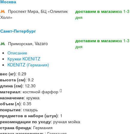
Москва
Проспект Мира, БЦ «Олимпик
доставим в магазин
за 1-3
Холл»
дня
Санкт-Петербург
доставим в магазин
за 1-3
Приморская, Vazaro
дня
Описание
Кружки KOENITZ
KOENITZ (Германия)
вес (кг)
:
0.29
высота (см)
:
9.2
длина (см)
:
12.30
материал
:
костяной фарфор
назначение
:
кружка
объем (л)
:
0.35
покрытие
:
глазурь
предметов в наборе (штук)
:
1
рекомендации по уходу
:
ручная мойка
страна бренда
:
Германия
страна изготовитель
:
Германия