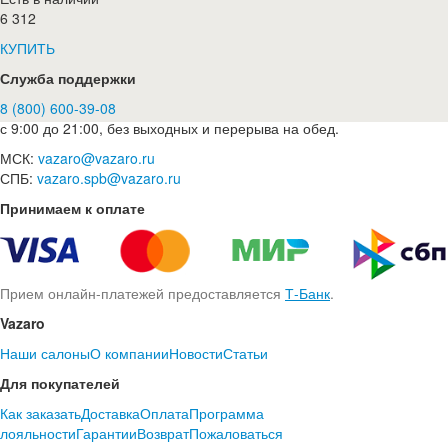
6 312
КУПИТЬ
Служба поддержки
8 (800) 600-39-08
с 9:00 до 21:00, без выходных и перерыва на обед.
МСК:
vazaro@vazaro.ru
СПБ:
vazaro.spb@vazaro.ru
Принимаем к оплате
Прием онлайн-платежей предоставляется
Т-Банк
.
Vazaro
Наши салоны
О компании
Новости
Статьи
Для покупателей
Как заказать
Доставка
Оплата
Программа
лояльности
Гарантии
Возврат
Пожаловаться