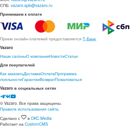
СПБ:
vazaro.spb@vazaro.ru
Принимаем к оплате
Прием онлайн-платежей предоставляется
Т-Банк
.
Vazaro
Наши салоны
О компании
Новости
Статьи
Для покупателей
Как заказать
Доставка
Оплата
Программа
лояльности
Гарантии
Возврат
Пожаловаться
Vazaro в социальных сетях
© Vazaro. Все права защищены.
Правила использования сайта.
Сделано с
в
OKC.Media
Работает на
CustomCMS