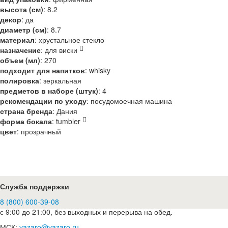
высота (см)
:
8.2
декор
:
да
диаметр (см)
:
8.7
материал
:
хрустальное стекло
назначение
:
для виски
объем (мл)
:
270
подходит для напитков
:
whisky
полировка
:
зеркальная
предметов в наборе (штук)
:
4
рекомендации по уходу
:
посудомоечная машина
страна бренда
:
Дания
форма бокала
:
tumbler
цвет
:
прозрачный
Служба поддержки
8 (800) 600-39-08
с 9:00 до 21:00, без выходных и перерыва на обед.
МСК:
vazaro@vazaro.ru