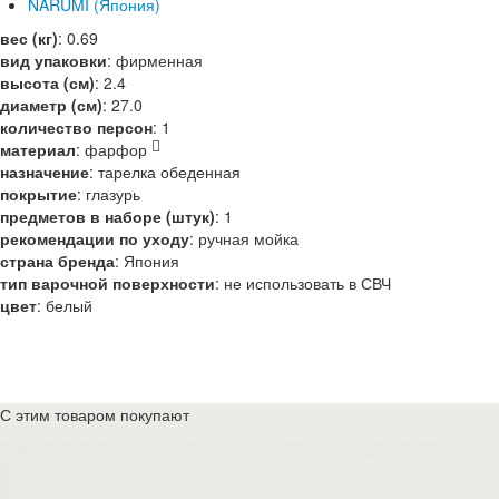
NARUMI (Япония)
вес (кг)
:
0.69
вид упаковки
:
фирменная
высота (см)
:
2.4
диаметр (см)
:
27.0
количество персон
:
1
материал
:
фарфор
назначение
:
тарелка обеденная
покрытие
:
глазурь
предметов в наборе (штук)
:
1
рекомендации по уходу
:
ручная мойка
страна бренда
:
Япония
тип варочной поверхности
:
не использовать в СВЧ
цвет
:
белый
С этим товаром покупают