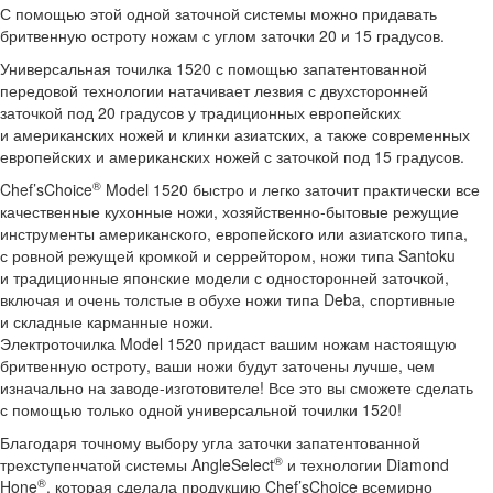
С помощью этой одной заточной системы можно придавать
бритвенную остроту ножам с углом заточки 20 и 15 градусов.
Универсальная точилка 1520 с помощью запатентованной
передовой технологии натачивает лезвия с двухсторонней
заточкой под 20 градусов у традиционных европейских
и американских ножей и клинки азиатских, а также современных
европейских и американских ножей с заточкой под 15 градусов.
®
Chef’sChoice
Model 1520 быстро и легко заточит практически все
качественные кухонные ножи, хозяйственно-бытовые режущие
инструменты американского, европейского или азиатского типа,
с ровной режущей кромкой и серрейтором, ножи типа Santoku
и традиционные японские модели с односторонней заточкой,
включая и очень толстые в обухе ножи типа Deba, спортивные
и складные карманные ножи.
Электроточилка Model 1520 придаст вашим ножам настоящую
бритвенную остроту, ваши ножи будут заточены лучше, чем
изначально на заводе-изготовителе! Все это вы сможете сделать
с помощью только одной универсальной точилки 1520!
Благодаря точному выбору угла заточки запатентованной
®
трехступенчатой системы AngleSelect
и технологии Diamond
®
Hone
, которая сделала продукцию Chef’sChoice всемирно