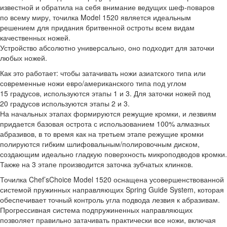
известной и обратила на себя внимание ведущих шеф-поваров
по всему миру, точилка Model 1520 является идеальным
решением для придания бритвенной остроты всем видам
качественных ножей.
Устройство абсолютно универсально, оно подходит для заточки
любых ножей.
Как это работает: чтобы затачивать ножи азиатского типа или
современные ножи евро/американского типа под углом
15 градусов, используются этапы 1 и 3. Для заточки ножей под
20 градусов используются этапы 2 и 3.
На начальных этапах формируются режущие кромки, и лезвиям
придается базовая острота с использованием 100% алмазных
абразивов, в то время как на третьем этапе режущие кромки
полируются гибким шлифовальным/полировочным диском,
создающим идеально гладкую поверхность микроподводов кромки.
Также на 3 этапе производится заточка зубчатых клинков.
Точилка Chef’sChoice Model 1520 оснащена усовершенствованной
системой пружинных направляющих Spring Guide System, которая
обеспечивает точный контроль угла подвода лезвия к абразивам.
Прогрессивная система подпружиненных направляющих
позволяет правильно затачивать практически все ножи, включая