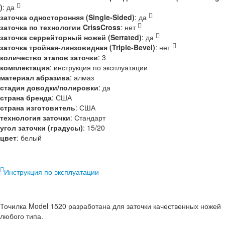
)
:
да
заточка односторонняя (Single-Sided)
:
да
заточка по технологии CrissCross
:
нет
заточка серрейторный ножей (Serrated)
:
да
заточка тройная-линзовидная (Triple-Bevel)
:
нет
количество этапов заточки
:
3
комплектация
:
инструкция по эксплуатации
материал абразива
:
алмаз
стадия доводки/полировки
:
да
страна бренда
:
США
страна изготовитель
:
США
технология заточки
:
Стандарт
угол заточки (градусы)
:
15/20
цвет
:
белый
Инструкция по эксплуатации
Точилка Model 1520 разработана для заточки качественных ножей
любого типа.