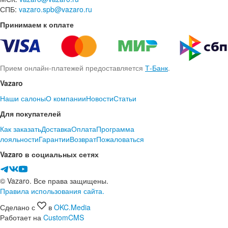
СПБ:
vazaro.spb@vazaro.ru
Принимаем к оплате
Прием онлайн-платежей предоставляется
Т-Банк
.
Vazaro
Наши салоны
О компании
Новости
Статьи
Для покупателей
Как заказать
Доставка
Оплата
Программа
лояльности
Гарантии
Возврат
Пожаловаться
Vazaro в социальных сетях
© Vazaro. Все права защищены.
Правила использования сайта.
Сделано с
в
OKC.Media
Работает на
CustomCMS