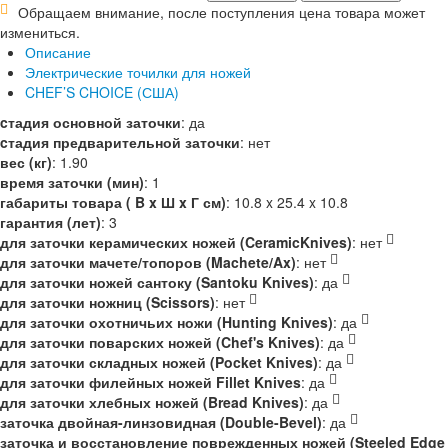
Обращаем внимание, после поступления цена товара может
измениться.
Описание
Электрические точилки для ножей
CHEF’S CHOICE (США)
cтадия основной заточки
:
да
cтадия предварительной заточки
:
нет
вес (кг)
:
1.90
время заточки (мин)
:
1
габариты товара ( B x Ш x Г см)
:
10.8 x 25.4 x 10.8
гарантия (лет)
:
3
для заточки керамических ножей (CeramicKnives)
:
нет
для заточки мачете/топоров (Machete/Ax)
:
нет
для заточки ножей сантоку (Santoku Knives)
:
да
для заточки ножниц (Scissors)
:
нет
для заточки охотничьих ножи (Hunting Knives)
:
да
для заточки поварских ножей (Chef's Knives)
:
да
для заточки складных ножей (Pocket Knives)
:
да
для заточки филейных ножей Fillet Knives
:
да
для заточки хлебных ножей (Bread Knives)
:
да
заточка двойная-линзовидная (Double-Bevel)
:
да
заточка и восстановление поврежденных ножей (Steeled Edge