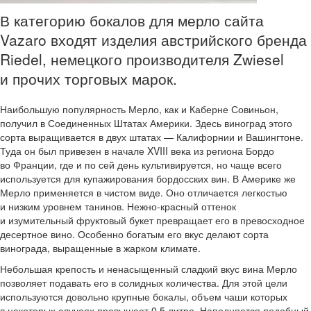
В категорию бокалов для мерло сайта
Vazaro входят изделия австрийского бренда
Riedel, немецкого производителя Zwiesel
и прочих торговых марок.
Наибольшую популярность Мерло, как и Каберне Совиньон,
получил в Соединенных Штатах Америки. Здесь виноград этого
сорта выращивается в двух штатах — Калифорнии и Вашингтоне.
Туда он был привезен в начале XVIII века из региона Бордо
во Франции, где и по сей день культивируется, но чаще всего
используется для купажирования бордосских вин. В Америке же
Мерло применяется в чистом виде. Оно отличается легкостью
и низким уровнем танинов. Нежно-красный оттенок
и изумительный фруктовый букет превращает его в превосходное
десертное вино. Особенно богатым его вкус делают сорта
винограда, выращенные в жарком климате.
Небольшая крепость и ненасыщенный сладкий вкус вина Мерло
позволяет подавать его в солидных количества. Для этой цели
используются довольно крупные бокалы, объем чаши которых
в некоторых случаях превышает 0,5 литра. Наполняется подобный