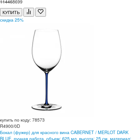
11
446
8
699
КУПИТЬ
скидка 25%
купить по коду: 78573
R4900/0D
Бокал (фужер) для красного вина CABERNET / MERLOT DARK
BLUE, ручная работа, объем: 625 мл, высота: 25 см, материал: