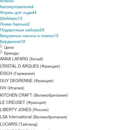
Фляги
3
Каплеуловители
4
Формы для льда
44
Шейкеры
13
Ложки барные
2
Подарочные наборы
29
Вакуумные насосы и помпы
13
Бирдекели
18
Цена
Бренды
ANNA LAFARG (Китай)
CRISTAL D ARQUES (Франция)
EISCH (Германия)
GUY DEGRENNE (Франция)
IVV (Италия)
KITCHEN CRAFT (Великобритания)
LE CREUSET (Франция)
LIBERTY JONES (Россия)
LSA International (Великобритания)
LUCARIS (Тайланд)