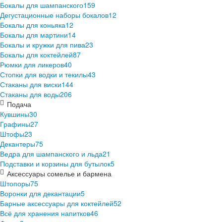
Бокалы для шампанского
159
Дегустационные наборы бокалов
12
Бокалы для коньяка
12
Бокалы для мартини
14
Бокалы и кружки для пива
23
Бокалы для коктейлей
87
Рюмки для ликеров
40
Стопки для водки и текилы
43
Стаканы для виски
144
Стаканы для воды
206
Подача
Кувшины
30
Графины
27
Штофы
23
Декантеры
75
Ведра для шампанского и льда
21
Подставки и корзины для бутылок
5
Аксессуары сомелье и бармена
Штопоры
75
Воронки для декантации
5
Барные аксессуары для коктейлей
52
Всё для хранения напитков
46