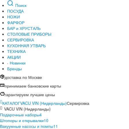
Поиск
ПОСУДА
НОЖИ
ФАРФОР
БАР и ХРУСТАЛЬ
СТОЛОВЫЕ ПРИБОРЫ
СЕРВИРОВКА
КУХОННАЯ УТВАРЬ
ТЕХНИКА
АКЦИИ
Новинки
Бренды
доставка по Москве
принимаем банковские карты
гарантируем лучшие цены
КАТАЛОГ
VACU VIN (Нидерланды)
Сервировка
VACU VIN (Нидерланды)
Подарочные наборы
4
Штопоры и открывалки
10
Вакуумные насосы и помпы
11