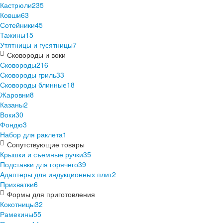
Кастрюли
235
Ковши
63
Сотейники
45
Тажины
15
Утятницы и гусятницы
7
Сковороды и воки
Сковороды
216
Сковороды гриль
33
Сковороды блинные
18
Жаровни
8
Казаны
2
Воки
30
Фондю
3
Набор для раклета
1
Сопутствующие товары
Крышки и съемные ручки
35
Подставки для горячего
39
Адаптеры для индукционных плит
2
Прихватки
6
Формы для приготовления
Кокотницы
32
Рамекины
55