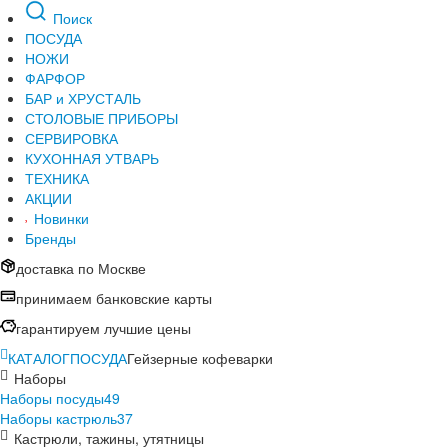
Поиск
ПОСУДА
НОЖИ
ФАРФОР
БАР и ХРУСТАЛЬ
СТОЛОВЫЕ ПРИБОРЫ
СЕРВИРОВКА
КУХОННАЯ УТВАРЬ
ТЕХНИКА
АКЦИИ
Новинки
Бренды
доставка по Москве
принимаем банковские карты
гарантируем лучшие цены
КАТАЛОГ
ПОСУДА
Гейзерные кофеварки
Наборы
Наборы посуды
49
Наборы кастрюль
37
Кастрюли, тажины, утятницы