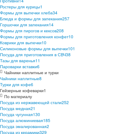
Противни
14
Ростеры для курицы
1
Формы для выпечки хлеба
34
Блюда и формы для запекания
257
Горшочки для запекания
14
Формы для пирогов и кексов
208
Формы для приготовления конфет
10
Коврики для выпечки
10
Силиконовые формы для выпечки
101
Посуда для приготовления в СВЧ
38
Тазы для варенья
11
Пароварки вставки
6
Чайники наплитные и турки
Чайники наплитные
8
Турки для кофе
6
Гейзерные кофеварки
1
По материалу
Посуда из нержавеющей стали
252
Посуда медная
21
Посуда чугунная
130
Посуда алюминиевая
185
Посуда эмалированная
2
Посуда из керамики
329