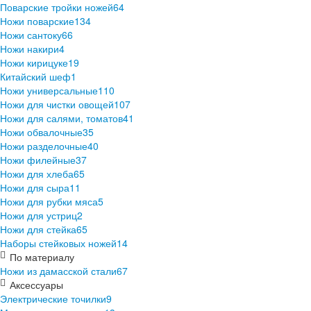
Поварские тройки ножей
64
Ножи поварские
134
Ножи сантоку
66
Ножи накири
4
Ножи кирицуке
19
Китайский шеф
1
Ножи универсальные
110
Ножи для чистки овощей
107
Ножи для салями, томатов
41
Ножи обвалочные
35
Ножи разделочные
40
Ножи филейные
37
Ножи для хлеба
65
Ножи для сыра
11
Ножи для рубки мяса
5
Ножи для устриц
2
Ножи для стейка
65
Наборы стейковых ножей
14
По материалу
Ножи из дамасской стали
67
Аксессуары
Электрические точилки
9