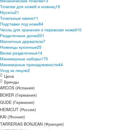
Механические точилки
13
Точилки для ножей и ножниц
19
Мусаты
21
Точильные камни
11
Подставки под ножи
84
Чехлы для хранения и перевозки ножей
10
Разделочные доски
201
Магнитные держатели
7
Ножницы кухонные
25
Вилки разделочные
14
Маникюрные наборы
170
Маникюрные принадлежности
44
Уход за лицом
2
Цена
Бренды
ARCOS (Испания)
BOKER (Германия)
GUDE (Германия)
HEIMCUT (Россия)
KAI (Япония)
TARRERIAS BONJEAN (Франция)