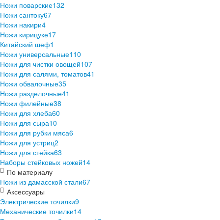
Ножи поварские
132
Ножи сантоку
67
Ножи накири
4
Ножи кирицуке
17
Китайский шеф
1
Ножи универсальные
110
Ножи для чистки овощей
107
Ножи для салями, томатов
41
Ножи обвалочные
35
Ножи разделочные
41
Ножи филейные
38
Ножи для хлеба
60
Ножи для сыра
10
Ножи для рубки мяса
6
Ножи для устриц
2
Ножи для стейка
63
Наборы стейковых ножей
14
По материалу
Ножи из дамасской стали
67
Аксессуары
Электрические точилки
9
Механические точилки
14