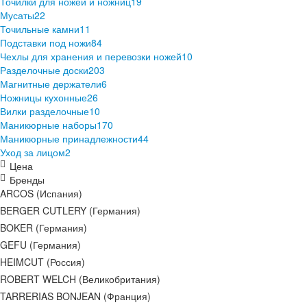
Точилки для ножей и ножниц
19
Мусаты
22
Точильные камни
11
Подставки под ножи
84
Чехлы для хранения и перевозки ножей
10
Разделочные доски
203
Магнитные держатели
6
Ножницы кухонные
26
Вилки разделочные
10
Маникюрные наборы
170
Маникюрные принадлежности
44
Уход за лицом
2
Цена
Бренды
ARCOS (Испания)
BERGER CUTLERY (Германия)
BOKER (Германия)
GEFU (Германия)
HEIMCUT (Россия)
ROBERT WELCH (Великобритания)
TARRERIAS BONJEAN (Франция)