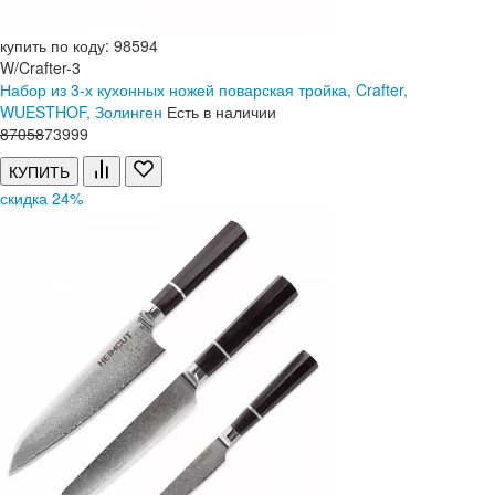
купить по коду: 98594
W/Crafter-3
Набор из 3-х кухонных ножей поварская тройка, Crafter,
WUESTHOF, Золинген
Есть в наличии
87
058
73
999
КУПИТЬ
скидка 24%